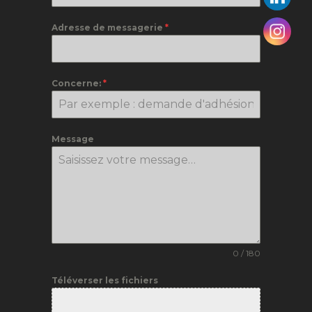
Adresse de messagerie
*
Concerne:
*
Message
0 / 180
Téléverser les fichiers