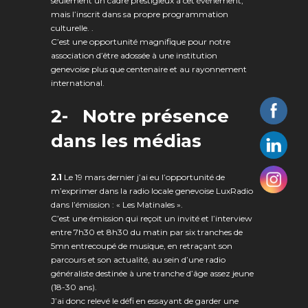
seulement un cadre prestigieux à cet événement,
mais l’inscrit dans sa propre programmation
culturelle. .
C’est une opportunité magnifique pour notre
association d’être adossée à une institution
genevoise plus que centenaire et au rayonnement
international.
2- Notre p
résence
dans les médias
2.1
Le 19 mars dernier j’ai eu l’opportunité de
m’exprimer dans la radio locale genevoise LuxRadio
dans l’émission : « Les Matinales ».
C’est une émission qui reçoit un invité et l’interview
entre 7h30 et 8h30 du matin par six tranches de
5mn entrecoupé de musique, en retraçant son
parcours et son actualité, au sein d’une radio
généraliste destinée à une tranche d’âge assez jeune
(18-30 ans).
J’ai donc relevé le défi en essayant de garder une