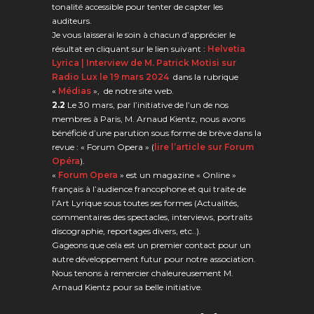
tonalité accessible pour tenter de capter les
auditeurs.
Je vous laisserai le soin à chacun d’apprécier le
résultat en cliquant sur le lien suivant :
Helvetia
Lyrica | Interview de M. Patrick Motisi sur
Radio Lux le 19 mars 2024
dans la rubrique
«
Médias
», de notre site web.
2.2
Le 30 mars, par l’initiative de l’un de nos
membres à Paris, M. Arnaud Kientz, nous avons
bénéficié d’une parution sous forme de brève dans la
revue : « Forum Opera » (
lire l’article sur Forum
Opéra
).
«
Forum Opera
» est un magazine « Online »
français à l’audience francophone et qui traite de
l’Art Lyrique sous toutes ses formes (Actualités,
commentaires des spectacles, interviews, portraits
discographie, reportages divers, etc..).
Gageons que cela est un premier contact pour un
autre développement futur pour notre association.
Nous tenons à remercier chaleureusement M.
Arnaud Kientz pour sa belle initiative.