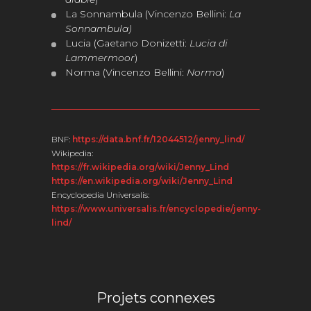
La Sonnambula (Vincenzo Bellini:
La
Sonnambula)
Lucia (Gaetano Donizetti:
Lucia di
Lammermoor
)
Norma (Vincenzo Bellini:
Norma
)
BNF:
https://data.bnf.fr/12044512/jenny_lind/
Wikipedia:
https://fr.wikipedia.org/wiki/Jenny_Lind
https://en.wikipedia.org/wiki/Jenny_Lind
Encyclopedia Universalis:
https://www.universalis.fr/encyclopedie/jenny-
lind/
Projets connexes