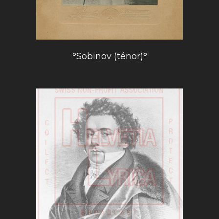
°Sobinov (ténor)°