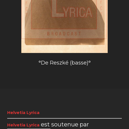
°De Reszké (basse)°
Helvetia Lyrica
est soutenue par
Helvetia Lyrica