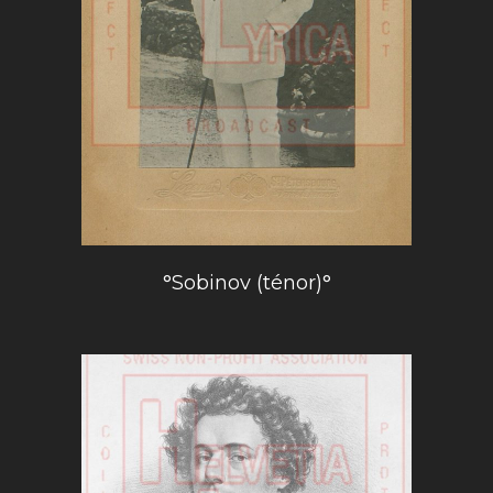
°Sobinov (ténor)°