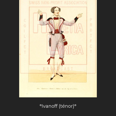
°Ivanoff (ténor)°