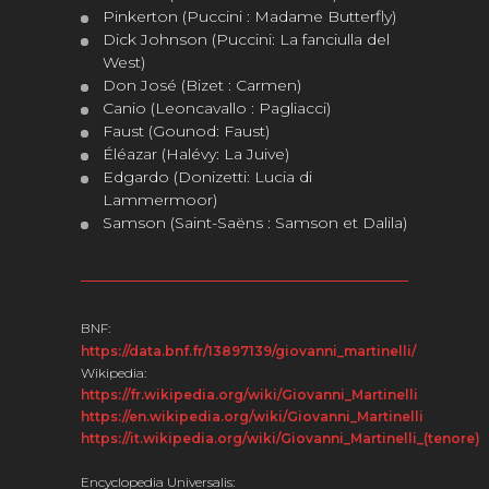
Pinkerton (Puccini : Madame Butterfly)
Dick Johnson (Puccini: La fanciulla del
West)
Don José (Bizet : Carmen)
Canio (Leoncavallo : Pagliacci)
Faust (Gounod: Faust)
Éléazar (Halévy: La Juive)
Edgardo (Donizetti: Lucia di
Lammermoor)
Samson (Saint-Saëns : Samson et Dalila)
BNF:
https://data.bnf.fr/13897139/giovanni_martinelli/
Wikipedia:
https://fr.wikipedia.org/wiki/Giovanni_Martinelli
https://en.wikipedia.org/wiki/Giovanni_Martinelli
https://it.wikipedia.org/wiki/Giovanni_Martinelli_(tenore)
Encyclopedia Universalis: