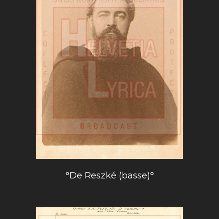
°De Reszké (basse)°