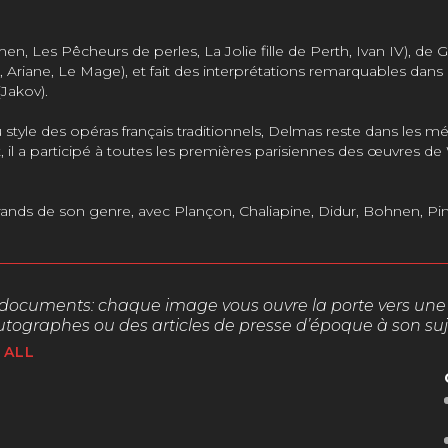
rmen, Les Pêcheurs de perles, La Jolie fille de Perth, Ivan IV), 
e, Ariane, Le Mage), et fait des interprétations remarquables
Jakov).
 du style des opéras français traditionnels, Delmas reste dans l
t, il a participé à toutes les premières parisiennes des œuvres 
rands de son genre, avec Plançon, Chaliapine, Didur, Bohnen, Pinz
rs documents:
chaque image vous ouvre la porte vers une de 
utographes ou des articles de presse d’époque à son suj
ALL