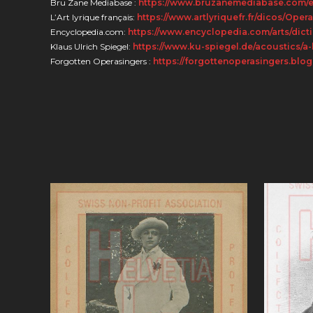
Bru Zane Mediabase :
https://www.bruzanemediabase.com/exp
L’Art lyrique français:
https://www.artlyriquefr.fr/dicos/O
Encyclopedia.com:
https://www.encyclopedia.com/arts/dict
Klaus Ulrich Spiegel:
https://www.ku-spiegel.de/acoustics/a-
Forgotten Operasingers :
https://forgottenoperasingers.bl
VUE