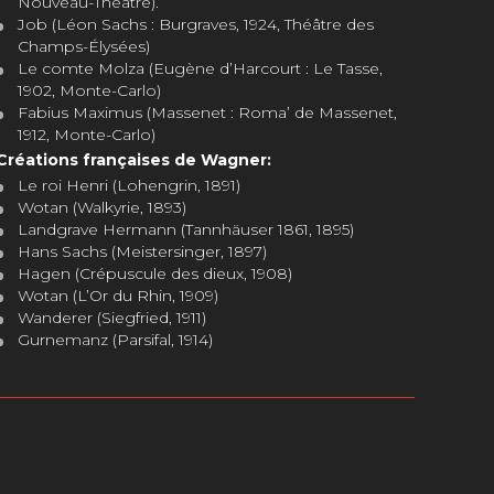
Nouveau-Théâtre).
Job (Léon Sachs : Burgraves, 1924, Théâtre des
Champs-Élysées)
Le comte Molza (Eugène d’Harcourt : Le Tasse,
1902, Monte-Carlo)
Fabius Maximus (Massenet : Roma’ de Massenet,
1912, Monte-Carlo)
Créations françaises de Wagner:
Le roi Henri (Lohengrin, 1891)
Wotan (Walkyrie, 1893)
Landgrave Hermann (Tannhäuser 1861, 1895)
Hans Sachs (Meistersinger, 1897)
Hagen (Crépuscule des dieux, 1908)
Wotan (L’Or du Rhin, 1909)
Wanderer (Siegfried, 1911)
Gurnemanz (Parsifal, 1914)