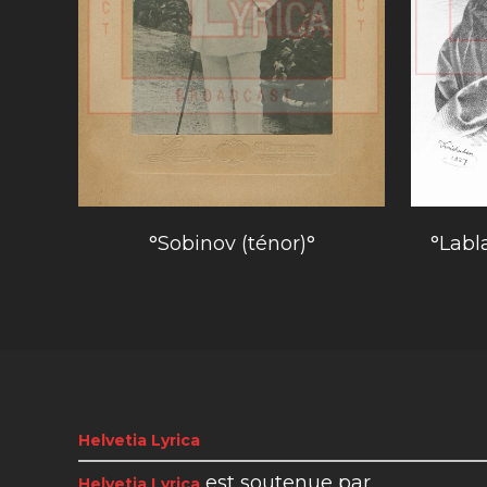
°Sobinov (ténor)°
°Labl
Helvetia Lyrica
est soutenue par
Helvetia Lyrica