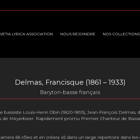
VETIA LYRICA ASSOCIATION
NOUS REJOINDRE
NOS COLLECTIONS
Delmas, Francisque (
1861
–
1933)
Baryton-basse français
e bassiste Louis-Henri Obin (1820-1895),
Jean-François Delmas, 
s de Meyerbeer. Rapidement promu Premier Chanteur de Basse de c
incarnera 66 rôles et en créera 45 dans un large répertoire dans