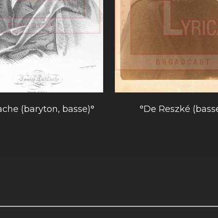
ache (baryton, basse)°
°De Reszké (bass