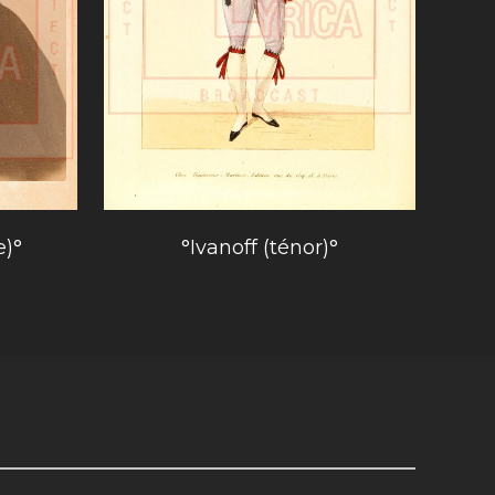
e)°
°Ivanoff (ténor)°