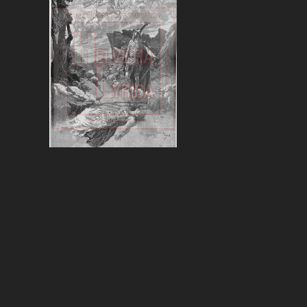
Wagner, Walküre,
Delmas
VIEW