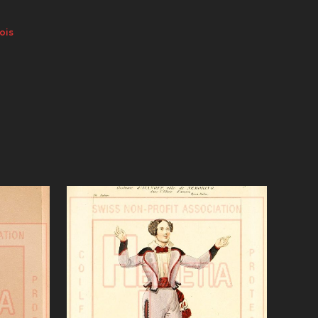
ois
VUE