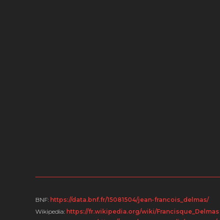
BNF:
https://data.bnf.fr/15081504/jean-francois_delmas/
Wikipedia:
https://fr.wikipedia.org/wiki/Francisque_Delmas