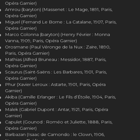
Opéra Garnier)
Amrou (baryton) (Massenet : Le Mage, 1891, Paris,
Opéra Garnier)
Miguel (Fernand Le Borne : La Catalane, 1907, Paris,
Opéra Garnier)
Marco Colonna (baryton) (Henry Février : Monna
Vanna, 1909, Paris, Opéra Garnier)
Orosmane (Paul Véronge de la Nux : Zaïre, 1890,
Paris, Opéra Garnier)
Mathias (Alfred Bruneau : Messidor, 1887, Paris,
Opéra Garnier)
Scaurus (Saint-Saëns : Les Barbares, 1901, Paris,
Opéra Garnier)
Phur (Xavier Leroux : Astarte, 1901, Paris, Opéra
Garnier)
Akiba (Camille Erlanger : Le Fils d’Étoile, 1904, Paris,
Opéra Garnier)
Malek (Gabriel Dupont : Antar, 1921, Paris, Opéra
Garnier)
Capulet (Gounod : Roméo et Juliette, 1888, Paris,
Opéra Garnier)
Barbazan (Isaac de Camondo : le Clown, 1906,