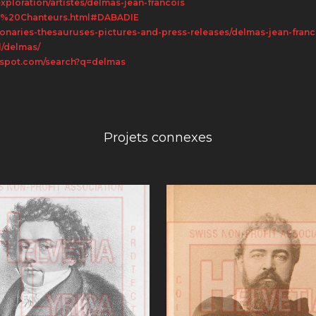
loration/artistes/delmas-jean-francois
pera%20Chanteurs.html#DABADIE
ionaries-thesauruses-pictures-and-press-releases/delmas-jean-franc
l/delmas/
ogspot.com/search?q=delmas
Projets connexes
VUE
VUE